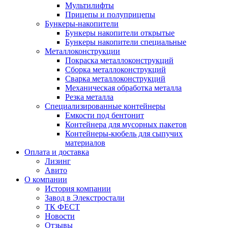
Мультилифты
Прицепы и полуприцепы
Бункеры-накопители
Бункеры накопители открытые
Бункеры накопители специальные
Металлоконструкции
Покраска металлоконструкций
Сборка металлоконструкций
Сварка металлоконструкций
Механическая обработка металла
Резка металла
Специализированные контейнеры
Емкости под бентонит
Контейнера для мусорных пакетов
Контейнеры-кюбель для сыпучих
материалов
Оплата и доставка
Лизинг
Авито
О компании
История компании
Завод в Элекстростали
ТК ФЕСТ
Новости
Отзывы