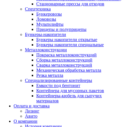
Стационарные прессы для отходов
Спецтехника
Бункеровозы
Ломовозы
Мультилифты
Прицепы и полуприцепы
Бункеры-накопители
Бункеры накопители открытые
Бункеры накопители специальные
Металлоконструкции
Покраска металлоконструкций
Сборка металлоконструкций
Сварка металлоконструкций
Механическая обработка металла
Резка металла
Специализированные контейнеры
Емкости под бентонит
Контейнера для мусорных пакетов
Контейнеры-кюбель для сыпучих
материалов
Оплата и доставка
Лизинг
Авито
О компании
История компании