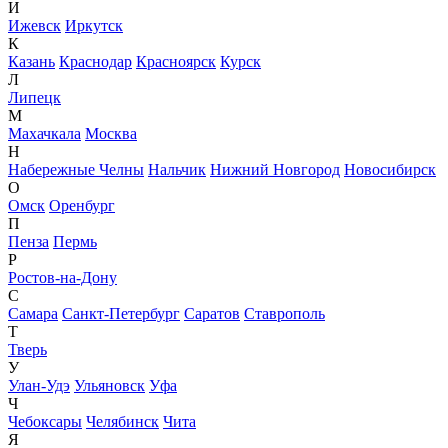
И
Ижевск
Иркутск
К
Казань
Краснодар
Красноярск
Курск
Л
Липецк
М
Махачкала
Москва
Н
Набережные Челны
Нальчик
Нижний Новгород
Новосибирск
О
Омск
Оренбург
П
Пенза
Пермь
Р
Ростов-на-Дону
С
Самара
Санкт-Петербург
Саратов
Ставрополь
Т
Тверь
У
Улан-Удэ
Ульяновск
Уфа
Ч
Чебоксары
Челябинск
Чита
Я