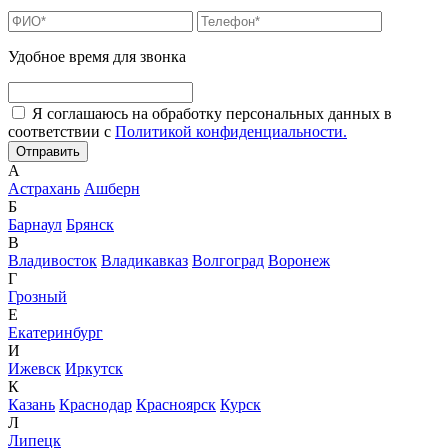
Удобное время для звонка
Я соглашаюсь на обработку персональных данных в
соответствии с
Политикой конфиденциальности.
А
Астрахань
Ашберн
Б
Барнаул
Брянск
В
Владивосток
Владикавказ
Волгоград
Воронеж
Г
Грозный
Е
Екатеринбург
И
Ижевск
Иркутск
К
Казань
Краснодар
Красноярск
Курск
Л
Липецк