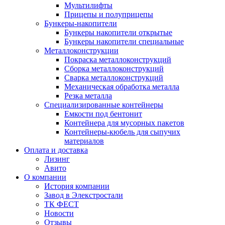
Мультилифты
Прицепы и полуприцепы
Бункеры-накопители
Бункеры накопители открытые
Бункеры накопители специальные
Металлоконструкции
Покраска металлоконструкций
Сборка металлоконструкций
Сварка металлоконструкций
Механическая обработка металла
Резка металла
Специализированные контейнеры
Емкости под бентонит
Контейнера для мусорных пакетов
Контейнеры-кюбель для сыпучих
материалов
Оплата и доставка
Лизинг
Авито
О компании
История компании
Завод в Элекстростали
ТК ФЕСТ
Новости
Отзывы