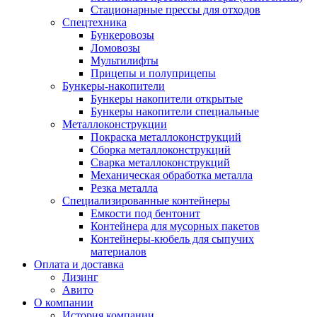
Стационарные прессы для отходов
Спецтехника
Бункеровозы
Ломовозы
Мультилифты
Прицепы и полуприцепы
Бункеры-накопители
Бункеры накопители открытые
Бункеры накопители специальные
Металлоконструкции
Покраска металлоконструкций
Сборка металлоконструкций
Сварка металлоконструкций
Механическая обработка металла
Резка металла
Специализированные контейнеры
Емкости под бентонит
Контейнера для мусорных пакетов
Контейнеры-кюбель для сыпучих
материалов
Оплата и доставка
Лизинг
Авито
О компании
История компании