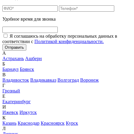
Удобное время для звонка
Я соглашаюсь на обработку персональных данных в
соответствии с
Политикой конфиденциальности.
А
Астрахань
Ашберн
Б
Барнаул
Брянск
В
Владивосток
Владикавказ
Волгоград
Воронеж
Г
Грозный
Е
Екатеринбург
И
Ижевск
Иркутск
К
Казань
Краснодар
Красноярск
Курск
Л
Липецк