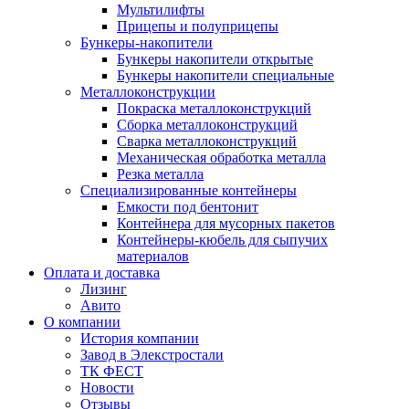
Мультилифты
Прицепы и полуприцепы
Бункеры-накопители
Бункеры накопители открытые
Бункеры накопители специальные
Металлоконструкции
Покраска металлоконструкций
Сборка металлоконструкций
Сварка металлоконструкций
Механическая обработка металла
Резка металла
Специализированные контейнеры
Емкости под бентонит
Контейнера для мусорных пакетов
Контейнеры-кюбель для сыпучих
материалов
Оплата и доставка
Лизинг
Авито
О компании
История компании
Завод в Элекстростали
ТК ФЕСТ
Новости
Отзывы