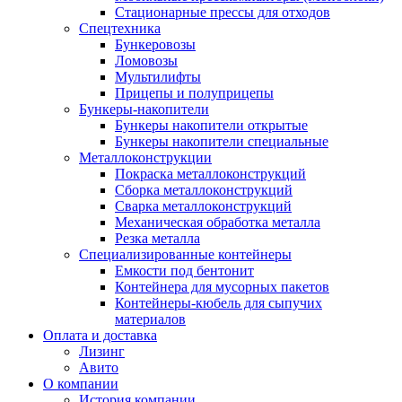
Стационарные прессы для отходов
Спецтехника
Бункеровозы
Ломовозы
Мультилифты
Прицепы и полуприцепы
Бункеры-накопители
Бункеры накопители открытые
Бункеры накопители специальные
Металлоконструкции
Покраска металлоконструкций
Сборка металлоконструкций
Сварка металлоконструкций
Механическая обработка металла
Резка металла
Специализированные контейнеры
Емкости под бентонит
Контейнера для мусорных пакетов
Контейнеры-кюбель для сыпучих
материалов
Оплата и доставка
Лизинг
Авито
О компании
История компании