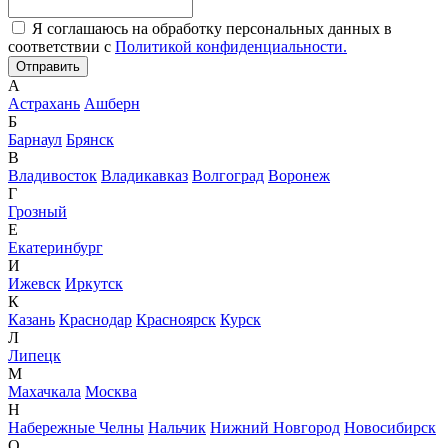
Я соглашаюсь на обработку персональных данных в
соответствии с
Политикой конфиденциальности.
А
Астрахань
Ашберн
Б
Барнаул
Брянск
В
Владивосток
Владикавказ
Волгоград
Воронеж
Г
Грозный
Е
Екатеринбург
И
Ижевск
Иркутск
К
Казань
Краснодар
Красноярск
Курск
Л
Липецк
М
Махачкала
Москва
Н
Набережные Челны
Нальчик
Нижний Новгород
Новосибирск
О