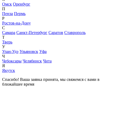
Омск
Оренбург
П
Пенза
Пермь
Р
Ростов-на-Дону
С
Самара
Санкт-Петербург
Саратов
Ставрополь
Т
Тверь
У
Улан-Удэ
Ульяновск
Уфа
Ч
Чебоксары
Челябинск
Чита
Я
Якутск
Спасибо! Ваша заявка принята, мы свяжемся с вами в
ближайшее время