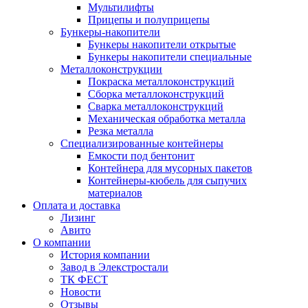
Мультилифты
Прицепы и полуприцепы
Бункеры-накопители
Бункеры накопители открытые
Бункеры накопители специальные
Металлоконструкции
Покраска металлоконструкций
Сборка металлоконструкций
Сварка металлоконструкций
Механическая обработка металла
Резка металла
Специализированные контейнеры
Емкости под бентонит
Контейнера для мусорных пакетов
Контейнеры-кюбель для сыпучих
материалов
Оплата и доставка
Лизинг
Авито
О компании
История компании
Завод в Элекстростали
ТК ФЕСТ
Новости
Отзывы