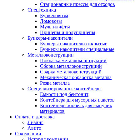
Стационарные прессы для отходов
Спецтехника
Бункеровозы
Ломовозы
Мультилифты
Прицепы и полуприцепы
Бункеры-накопители
Бункеры накопители открытые
Бункеры накопители специальные
Металлоконструкции
Покраска металлоконструкций
Сборка металлоконструкций
Сварка металлоконструкций
Механическая обработка металла
Резка металла
Специализированные контейнеры
Емкости под бентонит
Контейнера для мусорных пакетов
Контейнеры-кюбель для сыпучих
материалов
Оплата и доставка
Лизинг
Авито
О компании
История компании