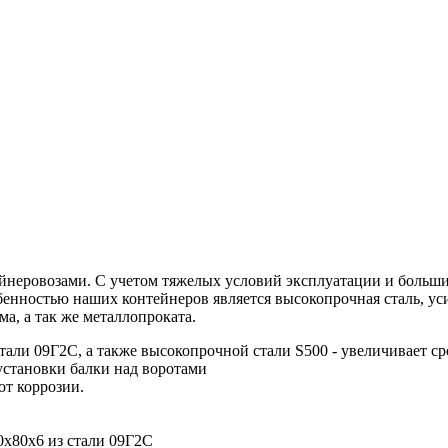
еровозами. С учетом тяжелых условий эксплуатации и больших
енностью наших контейнеров является высокопрочная сталь, ус
а, а так же металлопроката.
али 09Г2С, а также высокопрочной стали S500 - увеличивает ср
 установки балки над воротами
от коррозии.
0х80х6 из стали 09Г2С