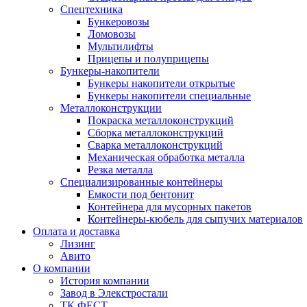
Спецтехника
Бункеровозы
Ломовозы
Мультилифты
Прицепы и полуприцепы
Бункеры-накопители
Бункеры накопители открытые
Бункеры накопители специальные
Металлоконструкции
Покраска металлоконструкций
Сборка металлоконструкций
Сварка металлоконструкций
Механическая обработка металла
Резка металла
Специализированные контейнеры
Емкости под бентонит
Контейнера для мусорных пакетов
Контейнеры-кюбель для сыпучих материалов
Оплата и доставка
Лизинг
Авито
О компании
История компании
Завод в Элекстростали
ТК ФЕСТ