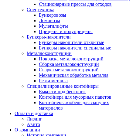
Стационарные прессы для отходов
Спецтехника
Бункеровозы
Ломовозы
Мультилифты
Прицепы и полуприцепы
Бункеры-накопители
Бункеры накопители открытые
Бункеры накопители специальные
Металлоконструкции
Покраска металлоконструкций
Сборка металлоконструкций
Сварка металлоконструкций
Механическая обработка металла
Резка металла
Специализированные контейнеры
Емкости под бентонит
Контейнера для мусорных пакетов
Контейнеры-кюбель для сыпучих
материалов
Оплата и доставка
Лизинг
Авито
О компании
История компании