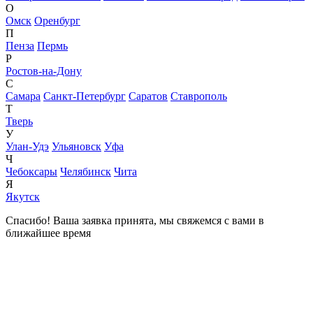
О
Омск
Оренбург
П
Пенза
Пермь
Р
Ростов-на-Дону
С
Самара
Санкт-Петербург
Саратов
Ставрополь
Т
Тверь
У
Улан-Удэ
Ульяновск
Уфа
Ч
Чебоксары
Челябинск
Чита
Я
Якутск
Спасибо! Ваша заявка принята, мы свяжемся с вами в
ближайшее время