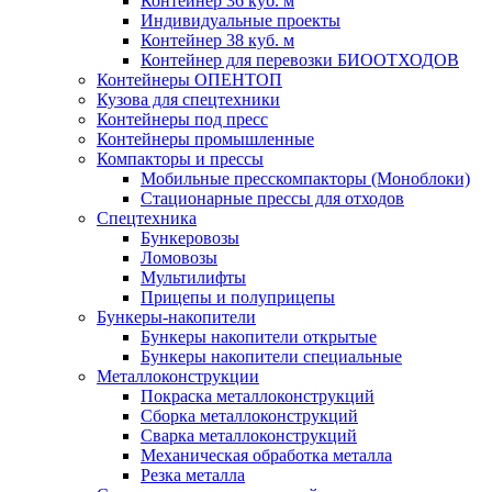
Контейнер 36 куб. м
Индивидуальные проекты
Контейнер 38 куб. м
Контейнер для перевозки БИООТХОДОВ
Контейнеры ОПЕНТОП
Кузова для спецтехники
Контейнеры под пресс
Контейнеры промышленные
Компакторы и прессы
Мобильные пресскомпакторы (Моноблоки)
Стационарные прессы для отходов
Спецтехника
Бункеровозы
Ломовозы
Мультилифты
Прицепы и полуприцепы
Бункеры-накопители
Бункеры накопители открытые
Бункеры накопители специальные
Металлоконструкции
Покраска металлоконструкций
Сборка металлоконструкций
Сварка металлоконструкций
Механическая обработка металла
Резка металла