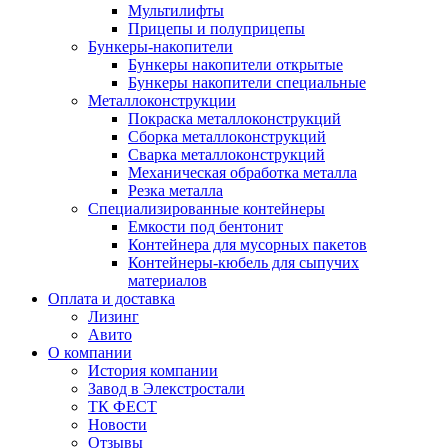
Мультилифты
Прицепы и полуприцепы
Бункеры-накопители
Бункеры накопители открытые
Бункеры накопители специальные
Металлоконструкции
Покраска металлоконструкций
Сборка металлоконструкций
Сварка металлоконструкций
Механическая обработка металла
Резка металла
Специализированные контейнеры
Емкости под бентонит
Контейнера для мусорных пакетов
Контейнеры-кюбель для сыпучих
материалов
Оплата и доставка
Лизинг
Авито
О компании
История компании
Завод в Элекстростали
ТК ФЕСТ
Новости
Отзывы