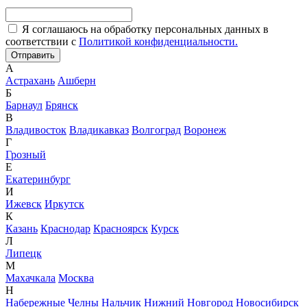
Я соглашаюсь на обработку персональных данных в
соответствии с
Политикой конфиденциальности.
А
Астрахань
Ашберн
Б
Барнаул
Брянск
В
Владивосток
Владикавказ
Волгоград
Воронеж
Г
Грозный
Е
Екатеринбург
И
Ижевск
Иркутск
К
Казань
Краснодар
Красноярск
Курск
Л
Липецк
М
Махачкала
Москва
Н
Набережные Челны
Нальчик
Нижний Новгород
Новосибирск