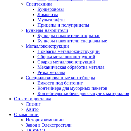
Спецтехника
Бункеровозы
Ломовозы
Мультилифты
Прицепы и полуприцепы
Бункеры-накопители
Бункеры накопители открытые
Бункеры накопители специальные
Металлоконструкции
Покраска металлоконструкций
Сборка металлоконструкций
Сварка металлоконструкций
Механическая обработка металла
Резка металла
Специализированные контейнеры
Емкости под бентонит
Контейнера для мусорных пакетов
Контейнеры-кюбель для сыпучих материалов
Оплата и доставка
Лизинг
Авито
О компании
История компании
Завод в Элекстростали
ТК ФЕСТ