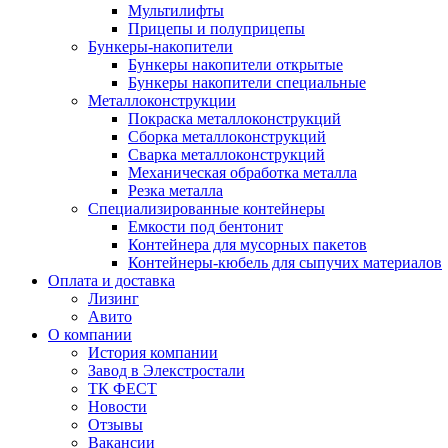
Мультилифты
Прицепы и полуприцепы
Бункеры-накопители
Бункеры накопители открытые
Бункеры накопители специальные
Металлоконструкции
Покраска металлоконструкций
Сборка металлоконструкций
Сварка металлоконструкций
Механическая обработка металла
Резка металла
Специализированные контейнеры
Емкости под бентонит
Контейнера для мусорных пакетов
Контейнеры-кюбель для сыпучих материалов
Оплата и доставка
Лизинг
Авито
О компании
История компании
Завод в Элекстростали
ТК ФЕСТ
Новости
Отзывы
Вакансии