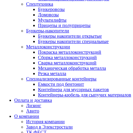
Спецтехника
Бункеровозы
Ломовозы
Мультилифты
Прицепы и полуприцепы
Бункеры-накопители
Бункеры накопители открытые
Бункеры накопители специальные
Металлоконструкции
Покраска металлоконструкций
Сборка металлоконструкций
Сварка металлоконструкций
Механическая обработка металла
Резка металла
Специализированные контейнеры
Емкости под бентонит
Контейнера для мусорных пакетов
Контейнеры-кюбель для сыпучих материалов
Оплата и доставка
Лизинг
Авито
О компании
История компании
Завод в Элекстростали
ТК ФЕСТ