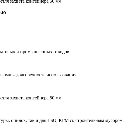
етля захвата контейнера 50 мм.
рью
 бытовых и промышленных отходов
нками – долговечность использования.
етля захвата контейнера 50 мм.
туры, опилок, так и для ТБО, КГМ со строительным мусором.