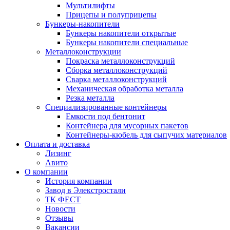
Мультилифты
Прицепы и полуприцепы
Бункеры-накопители
Бункеры накопители открытые
Бункеры накопители специальные
Металлоконструкции
Покраска металлоконструкций
Сборка металлоконструкций
Сварка металлоконструкций
Механическая обработка металла
Резка металла
Специализированные контейнеры
Емкости под бентонит
Контейнера для мусорных пакетов
Контейнеры-кюбель для сыпучих материалов
Оплата и доставка
Лизинг
Авито
О компании
История компании
Завод в Элекстростали
ТК ФЕСТ
Новости
Отзывы
Вакансии