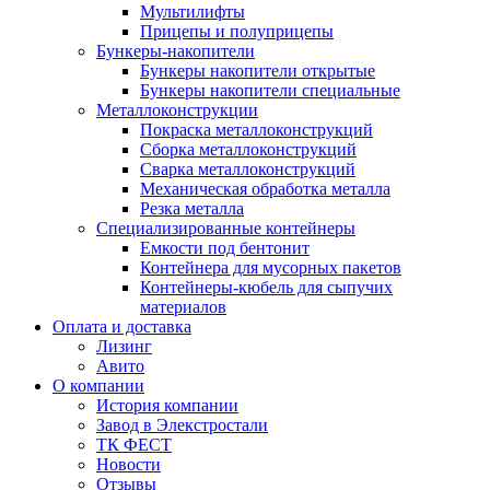
Мультилифты
Прицепы и полуприцепы
Бункеры-накопители
Бункеры накопители открытые
Бункеры накопители специальные
Металлоконструкции
Покраска металлоконструкций
Сборка металлоконструкций
Сварка металлоконструкций
Механическая обработка металла
Резка металла
Специализированные контейнеры
Емкости под бентонит
Контейнера для мусорных пакетов
Контейнеры-кюбель для сыпучих
материалов
Оплата и доставка
Лизинг
Авито
О компании
История компании
Завод в Элекстростали
ТК ФЕСТ
Новости
Отзывы