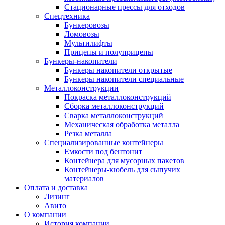
Стационарные прессы для отходов
Спецтехника
Бункеровозы
Ломовозы
Мультилифты
Прицепы и полуприцепы
Бункеры-накопители
Бункеры накопители открытые
Бункеры накопители специальные
Металлоконструкции
Покраска металлоконструкций
Сборка металлоконструкций
Сварка металлоконструкций
Механическая обработка металла
Резка металла
Специализированные контейнеры
Емкости под бентонит
Контейнера для мусорных пакетов
Контейнеры-кюбель для сыпучих
материалов
Оплата и доставка
Лизинг
Авито
О компании
История компании