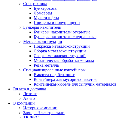
Спецтехника
Бункеровозы
Ломовозы
Мультилифты
Прицепы и полуприцепы
Бункеры-накопители
Бункеры накопители открытые
Бункеры накопители специальные
Металлоконструкции
Покраска металлоконструкций
Сборка металлоконструкций
Сварка металлоконструкций
Механическая обработка металла
Резка металла
Специализированные контейнеры
Емкости под бентонит
Контейнера для мусорных пакетов
Контейнеры-кюбель для сыпучих материалов
Оплата и доставка
Лизинг
Авито
О компании
История компании
Завод в Элекстростали
ТК ФЕСТ