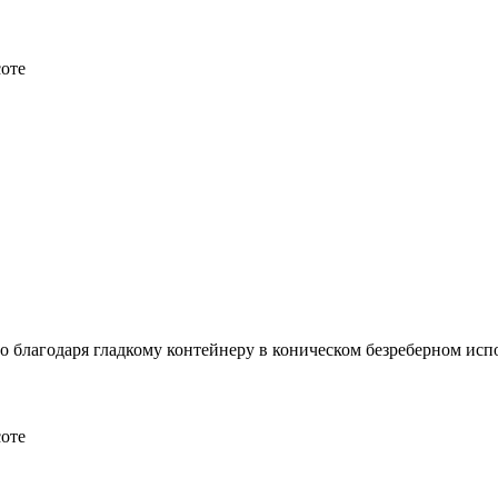
соте
о благодаря гладкому контейнеру в коническом безреберном ис
соте