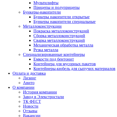
Мультилифты
Прицепы и полуприцепы
Бункеры-накопители
Бункеры накопители открытые
Бункеры накопители специальные
Металлоконструкции
Покраска металлоконструкций
Сборка металлоконструкций
Сварка металлоконструкций
Механическая обработка металла
Резка металла
Специализированные контейнеры
Емкости под бентонит
Контейнера для мусорных пакетов
Контейнеры-кюбель для сыпучих материалов
Оплата и доставка
Лизинг
Авито
О компании
История компании
Завод в Элекстростали
ТК ФЕСТ
Новости
Отзывы
Вакансии