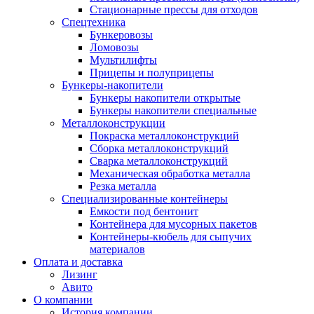
Стационарные прессы для отходов
Спецтехника
Бункеровозы
Ломовозы
Мультилифты
Прицепы и полуприцепы
Бункеры-накопители
Бункеры накопители открытые
Бункеры накопители специальные
Металлоконструкции
Покраска металлоконструкций
Сборка металлоконструкций
Сварка металлоконструкций
Механическая обработка металла
Резка металла
Специализированные контейнеры
Емкости под бентонит
Контейнера для мусорных пакетов
Контейнеры-кюбель для сыпучих
материалов
Оплата и доставка
Лизинг
Авито
О компании
История компании