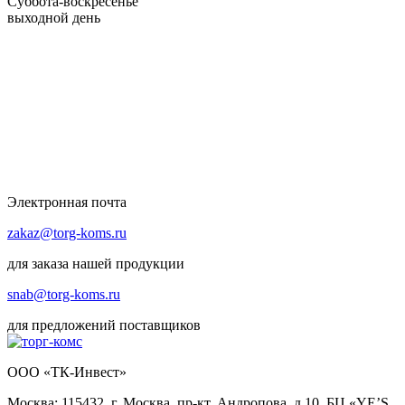
Суббота-воскресенье
выходной день
Электронная почта
zakaz@torg-koms.ru
для заказа нашей продукции
snab@torg-koms.ru
для предложений поставщиков
ООО «ТК-Инвест»
Москва: 115432, г. Москва, пр-кт. Андропова, д.10, БЦ «YE’S