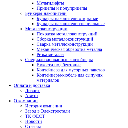
Мультилифты
Прицепы и полуприцепы
Бункеры-накопители
Бункеры накопители открытые
Бункеры накопители специальные
Металлоконструкции
Покраска металлоконструкций
Сборка металлоконструкций
Сварка металлоконструкций
Механическая обработка металла
Резка металла
Специализированные контейнеры
Емкости под бентонит
Контейнера для мусорных пакетов
Контейнеры-кюбель для сыпучих
материалов
Оплата и доставка
Лизинг
Авито
О компании
История компании
Завод в Элекстростали
ТК ФЕСТ
Новости
Отзывы