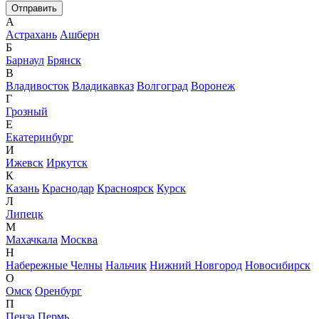
А
Астрахань
Ашберн
Б
Барнаул
Брянск
В
Владивосток
Владикавказ
Волгоград
Воронеж
Г
Грозный
Е
Екатеринбург
И
Ижевск
Иркутск
К
Казань
Краснодар
Красноярск
Курск
Л
Липецк
М
Махачкала
Москва
Н
Набережные Челны
Нальчик
Нижний Новгород
Новосибирск
О
Омск
Оренбург
П
Пенза
Пермь