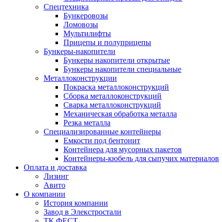
Спецтехника
Бункеровозы
Ломовозы
Мультилифты
Прицепы и полуприцепы
Бункеры-накопители
Бункеры накопители открытые
Бункеры накопители специальные
Металлоконструкции
Покраска металлоконструкций
Сборка металлоконструкций
Сварка металлоконструкций
Механическая обработка металла
Резка металла
Специализированные контейнеры
Емкости под бентонит
Контейнера для мусорных пакетов
Контейнеры-кюбель для сыпучих материалов
Оплата и доставка
Лизинг
Авито
О компании
История компании
Завод в Элекстростали
ТК ФЕСТ