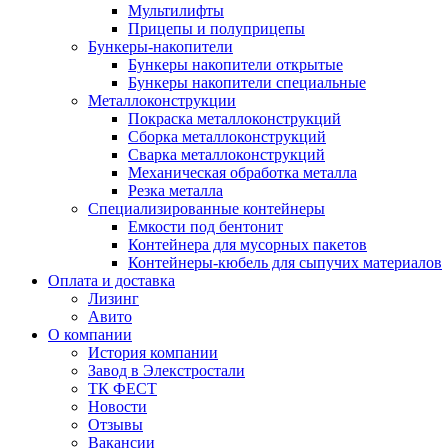
Мультилифты
Прицепы и полуприцепы
Бункеры-накопители
Бункеры накопители открытые
Бункеры накопители специальные
Металлоконструкции
Покраска металлоконструкций
Сборка металлоконструкций
Сварка металлоконструкций
Механическая обработка металла
Резка металла
Специализированные контейнеры
Емкости под бентонит
Контейнера для мусорных пакетов
Контейнеры-кюбель для сыпучих материалов
Оплата и доставка
Лизинг
Авито
О компании
История компании
Завод в Элекстростали
ТК ФЕСТ
Новости
Отзывы
Вакансии