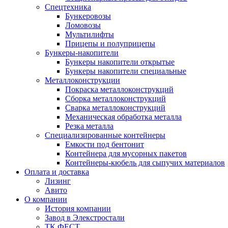
Спецтехника
Бункеровозы
Ломовозы
Мультилифты
Прицепы и полуприцепы
Бункеры-накопители
Бункеры накопители открытые
Бункеры накопители специальные
Металлоконструкции
Покраска металлоконструкций
Сборка металлоконструкций
Сварка металлоконструкций
Механическая обработка металла
Резка металла
Специализированные контейнеры
Емкости под бентонит
Контейнера для мусорных пакетов
Контейнеры-кюбель для сыпучих материалов
Оплата и доставка
Лизинг
Авито
О компании
История компании
Завод в Элекстростали
ТК ФЕСТ