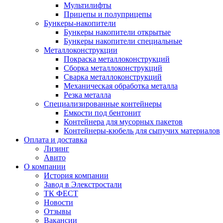
Мультилифты
Прицепы и полуприцепы
Бункеры-накопители
Бункеры накопители открытые
Бункеры накопители специальные
Металлоконструкции
Покраска металлоконструкций
Сборка металлоконструкций
Сварка металлоконструкций
Механическая обработка металла
Резка металла
Специализированные контейнеры
Емкости под бентонит
Контейнера для мусорных пакетов
Контейнеры-кюбель для сыпучих материалов
Оплата и доставка
Лизинг
Авито
О компании
История компании
Завод в Элекстростали
ТК ФЕСТ
Новости
Отзывы
Вакансии