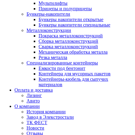
Мультилифты
Прицепы и полуприцепы
Бункеры-накопители
Бункеры накопители открытые
Бункеры накопители специальные
Металлоконструкции
Покраска металлоконструкций
Сборка металлоконструкций
Сварка металлоконструкций
Механическая обработка металла
Резка металла
Специализированные контейнеры
Емкости под бентонит
Контейнера для мусорных пакетов
Контейнеры-кюбель для сыпучих
материалов
Оплата и доставка
Лизинг
Авито
О компании
История компании
Завод в Элекстростали
ТК ФЕСТ
Новости
Отзывы