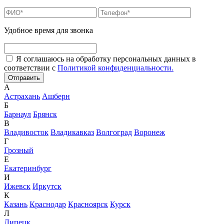
Удобное время для звонка
Я соглашаюсь на обработку персональных данных в
соответствии с
Политикой конфиденциальности.
А
Астрахань
Ашберн
Б
Барнаул
Брянск
В
Владивосток
Владикавказ
Волгоград
Воронеж
Г
Грозный
Е
Екатеринбург
И
Ижевск
Иркутск
К
Казань
Краснодар
Красноярск
Курск
Л
Липецк