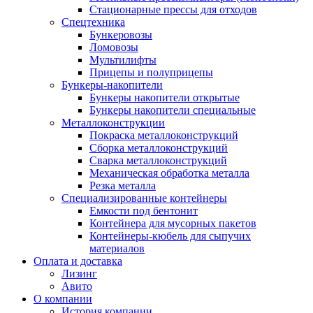
Стационарные прессы для отходов
Спецтехника
Бункеровозы
Ломовозы
Мультилифты
Прицепы и полуприцепы
Бункеры-накопители
Бункеры накопители открытые
Бункеры накопители специальные
Металлоконструкции
Покраска металлоконструкций
Сборка металлоконструкций
Сварка металлоконструкций
Механическая обработка металла
Резка металла
Специализированные контейнеры
Емкости под бентонит
Контейнера для мусорных пакетов
Контейнеры-кюбель для сыпучих
материалов
Оплата и доставка
Лизинг
Авито
О компании
История компании