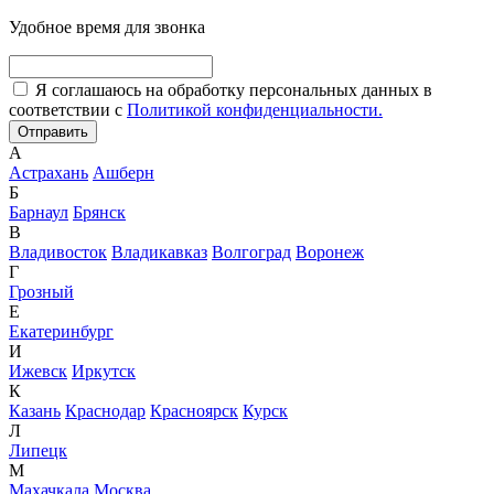
Удобное время для звонка
Я соглашаюсь на обработку персональных данных в
соответствии с
Политикой конфиденциальности.
А
Астрахань
Ашберн
Б
Барнаул
Брянск
В
Владивосток
Владикавказ
Волгоград
Воронеж
Г
Грозный
Е
Екатеринбург
И
Ижевск
Иркутск
К
Казань
Краснодар
Красноярск
Курск
Л
Липецк
М
Махачкала
Москва