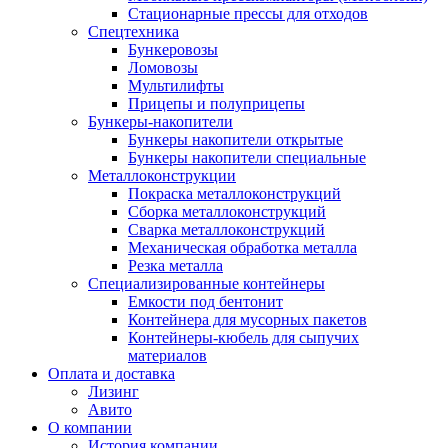
Стационарные прессы для отходов
Спецтехника
Бункеровозы
Ломовозы
Мультилифты
Прицепы и полуприцепы
Бункеры-накопители
Бункеры накопители открытые
Бункеры накопители специальные
Металлоконструкции
Покраска металлоконструкций
Сборка металлоконструкций
Сварка металлоконструкций
Механическая обработка металла
Резка металла
Специализированные контейнеры
Емкости под бентонит
Контейнера для мусорных пакетов
Контейнеры-кюбель для сыпучих
материалов
Оплата и доставка
Лизинг
Авито
О компании
История компании