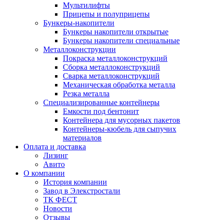
Мультилифты
Прицепы и полуприцепы
Бункеры-накопители
Бункеры накопители открытые
Бункеры накопители специальные
Металлоконструкции
Покраска металлоконструкций
Сборка металлоконструкций
Сварка металлоконструкций
Механическая обработка металла
Резка металла
Специализированные контейнеры
Емкости под бентонит
Контейнера для мусорных пакетов
Контейнеры-кюбель для сыпучих
материалов
Оплата и доставка
Лизинг
Авито
О компании
История компании
Завод в Элекстростали
ТК ФЕСТ
Новости
Отзывы