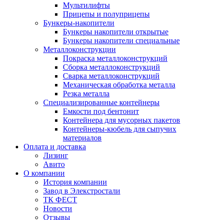
Мультилифты
Прицепы и полуприцепы
Бункеры-накопители
Бункеры накопители открытые
Бункеры накопители специальные
Металлоконструкции
Покраска металлоконструкций
Сборка металлоконструкций
Сварка металлоконструкций
Механическая обработка металла
Резка металла
Специализированные контейнеры
Емкости под бентонит
Контейнера для мусорных пакетов
Контейнеры-кюбель для сыпучих
материалов
Оплата и доставка
Лизинг
Авито
О компании
История компании
Завод в Элекстростали
ТК ФЕСТ
Новости
Отзывы