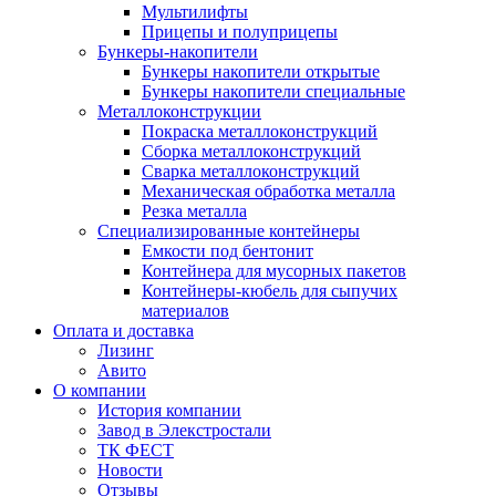
Мультилифты
Прицепы и полуприцепы
Бункеры-накопители
Бункеры накопители открытые
Бункеры накопители специальные
Металлоконструкции
Покраска металлоконструкций
Сборка металлоконструкций
Сварка металлоконструкций
Механическая обработка металла
Резка металла
Специализированные контейнеры
Емкости под бентонит
Контейнера для мусорных пакетов
Контейнеры-кюбель для сыпучих
материалов
Оплата и доставка
Лизинг
Авито
О компании
История компании
Завод в Элекстростали
ТК ФЕСТ
Новости
Отзывы