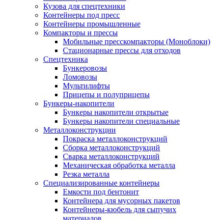
Кузова для спецтехники
Контейнеры под пресс
Контейнеры промышленные
Компакторы и прессы
Мобильные пресскомпакторы (Моноблоки)
Стационарные прессы для отходов
Спецтехника
Бункеровозы
Ломовозы
Мультилифты
Прицепы и полуприцепы
Бункеры-накопители
Бункеры накопители открытые
Бункеры накопители специальные
Металлоконструкции
Покраска металлоконструкций
Сборка металлоконструкций
Сварка металлоконструкций
Механическая обработка металла
Резка металла
Специализированные контейнеры
Емкости под бентонит
Контейнера для мусорных пакетов
Контейнеры-кюбель для сыпучих
материалов