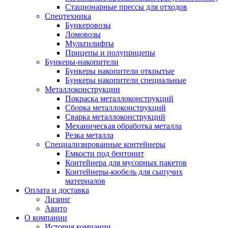
Стационарные прессы для отходов
Спецтехника
Бункеровозы
Ломовозы
Мультилифты
Прицепы и полуприцепы
Бункеры-накопители
Бункеры накопители открытые
Бункеры накопители специальные
Металлоконструкции
Покраска металлоконструкций
Сборка металлоконструкций
Сварка металлоконструкций
Механическая обработка металла
Резка металла
Специализированные контейнеры
Емкости под бентонит
Контейнера для мусорных пакетов
Контейнеры-кюбель для сыпучих
материалов
Оплата и доставка
Лизинг
Авито
О компании
История компании