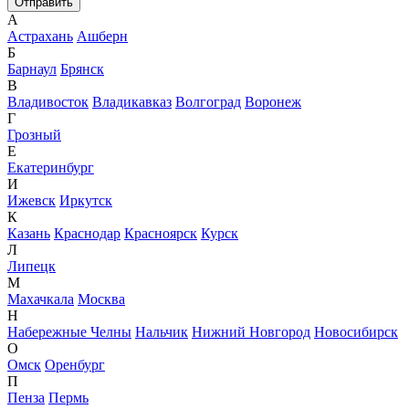
А
Астрахань
Ашберн
Б
Барнаул
Брянск
В
Владивосток
Владикавказ
Волгоград
Воронеж
Г
Грозный
Е
Екатеринбург
И
Ижевск
Иркутск
К
Казань
Краснодар
Красноярск
Курск
Л
Липецк
М
Махачкала
Москва
Н
Набережные Челны
Нальчик
Нижний Новгород
Новосибирск
О
Омск
Оренбург
П
Пенза
Пермь