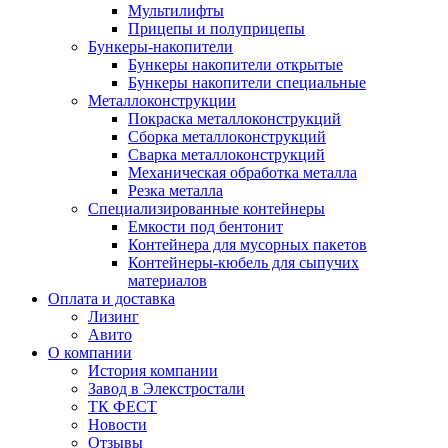
Мультилифты
Прицепы и полуприцепы
Бункеры-накопители
Бункеры накопители открытые
Бункеры накопители специальные
Металлоконструкции
Покраска металлоконструкций
Сборка металлоконструкций
Сварка металлоконструкций
Механическая обработка металла
Резка металла
Специализированные контейнеры
Емкости под бентонит
Контейнера для мусорных пакетов
Контейнеры-кюбель для сыпучих
материалов
Оплата и доставка
Лизинг
Авито
О компании
История компании
Завод в Элекстростали
ТК ФЕСТ
Новости
Отзывы