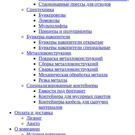
Стационарные прессы для отходов
Спецтехника
Бункеровозы
Ломовозы
Мультилифты
Прицепы и полуприцепы
Бункеры-накопители
Бункеры накопители открытые
Бункеры накопители специальные
Металлоконструкции
Покраска металлоконструкций
Сборка металлоконструкций
Сварка металлоконструкций
Механическая обработка металла
Резка металла
Специализированные контейнеры
Емкости под бентонит
Контейнера для мусорных пакетов
Контейнеры-кюбель для сыпучих
материалов
Оплата и доставка
Лизинг
Авито
О компании
История компании