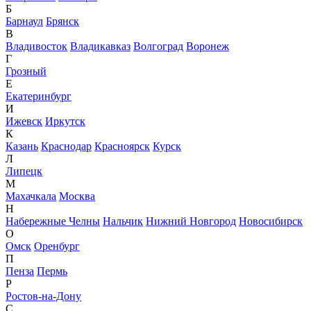
Б
Барнаул
Брянск
В
Владивосток
Владикавказ
Волгоград
Воронеж
Г
Грозный
Е
Екатеринбург
И
Ижевск
Иркутск
К
Казань
Краснодар
Красноярск
Курск
Л
Липецк
М
Махачкала
Москва
Н
Набережные Челны
Нальчик
Нижний Новгород
Новосибирск
О
Омск
Оренбург
П
Пенза
Пермь
Р
Ростов-на-Дону
С