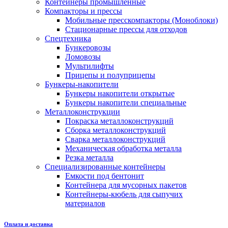
Контейнеры промышленные
Компакторы и прессы
Мобильные пресскомпакторы (Моноблоки)
Стационарные прессы для отходов
Спецтехника
Бункеровозы
Ломовозы
Мультилифты
Прицепы и полуприцепы
Бункеры-накопители
Бункеры накопители открытые
Бункеры накопители специальные
Металлоконструкции
Покраска металлоконструкций
Сборка металлоконструкций
Сварка металлоконструкций
Механическая обработка металла
Резка металла
Специализированные контейнеры
Емкости под бентонит
Контейнера для мусорных пакетов
Контейнеры-кюбель для сыпучих
материалов
Оплата и доставка