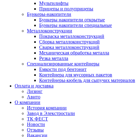
Мультилифты
Прицепы и полуприцепы
Бункеры-накопители
Бункеры накопители открытые
Бункеры накопители специальные
Металлоконструкции
Покраска металлоконструкций
Сборка металлоконструкций
Сварка металлоконструкций
Механическая обработка металла
Резка металла
Специализированные контейнеры
Емкости под бентонит
Контейнера для мусорных пакетов
Контейнеры-кюбель для сыпучих материалов
Оплата и доставка
Лизинг
Авито
О компании
История компании
Завод в Элекстростали
ТК ФЕСТ
Новости
Отзывы
Вакансии