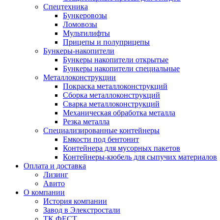
Спецтехника
Бункеровозы
Ломовозы
Мультилифты
Прицепы и полуприцепы
Бункеры-накопители
Бункеры накопители открытые
Бункеры накопители специальные
Металлоконструкции
Покраска металлоконструкций
Сборка металлоконструкций
Сварка металлоконструкций
Механическая обработка металла
Резка металла
Специализированные контейнеры
Емкости под бентонит
Контейнера для мусорных пакетов
Контейнеры-кюбель для сыпучих материалов
Оплата и доставка
Лизинг
Авито
О компании
История компании
Завод в Элекстростали
ТК ФЕСТ