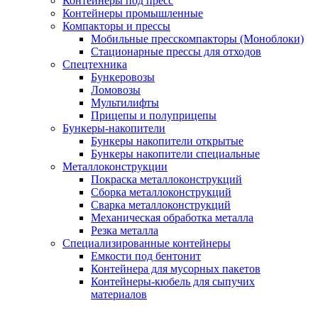
Контейнеры под пресс
Контейнеры промышленные
Компакторы и прессы
Мобильные пресскомпакторы (Моноблоки)
Стационарные прессы для отходов
Спецтехника
Бункеровозы
Ломовозы
Мультилифты
Прицепы и полуприцепы
Бункеры-накопители
Бункеры накопители открытые
Бункеры накопители специальные
Металлоконструкции
Покраска металлоконструкций
Сборка металлоконструкций
Сварка металлоконструкций
Механическая обработка металла
Резка металла
Специализированные контейнеры
Емкости под бентонит
Контейнера для мусорных пакетов
Контейнеры-кюбель для сыпучих
материалов