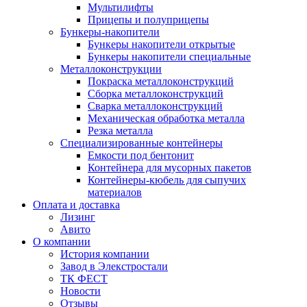
Мультилифты
Прицепы и полуприцепы
Бункеры-накопители
Бункеры накопители открытые
Бункеры накопители специальные
Металлоконструкции
Покраска металлоконструкций
Сборка металлоконструкций
Сварка металлоконструкций
Механическая обработка металла
Резка металла
Специализированные контейнеры
Емкости под бентонит
Контейнера для мусорных пакетов
Контейнеры-кюбель для сыпучих
материалов
Оплата и доставка
Лизинг
Авито
О компании
История компании
Завод в Элекстростали
ТК ФЕСТ
Новости
Отзывы