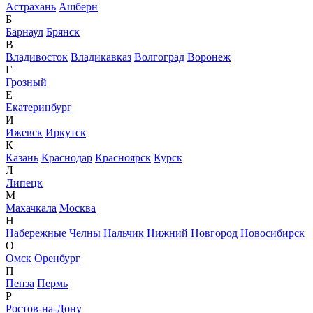
Астрахань
Ашберн
Б
Барнаул
Брянск
В
Владивосток
Владикавказ
Волгоград
Воронеж
Г
Грозный
Е
Екатеринбург
И
Ижевск
Иркутск
К
Казань
Краснодар
Красноярск
Курск
Л
Липецк
М
Махачкала
Москва
Н
Набережные Челны
Нальчик
Нижний Новгород
Новосибирск
О
Омск
Оренбург
П
Пенза
Пермь
Р
Ростов-на-Дону