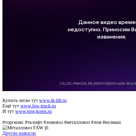
Купить легко тут
www.tk-lift.ru
Ещё тут
www.faw-truck.ru
И тут
www.torg-koms.ru
#торгкомс #тклифт #ломовоз #металловоз #лом #велмаш
Другие новости