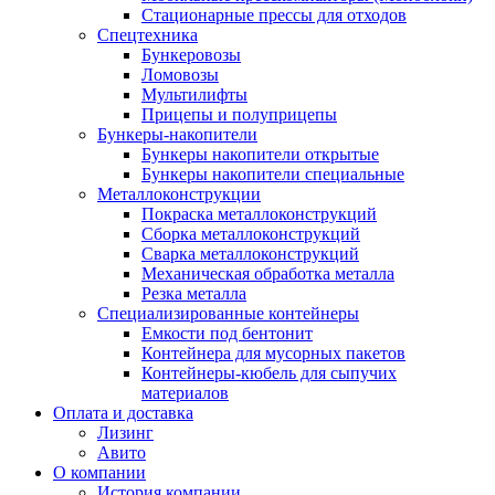
Стационарные прессы для отходов
Спецтехника
Бункеровозы
Ломовозы
Мультилифты
Прицепы и полуприцепы
Бункеры-накопители
Бункеры накопители открытые
Бункеры накопители специальные
Металлоконструкции
Покраска металлоконструкций
Сборка металлоконструкций
Сварка металлоконструкций
Механическая обработка металла
Резка металла
Специализированные контейнеры
Емкости под бентонит
Контейнера для мусорных пакетов
Контейнеры-кюбель для сыпучих
материалов
Оплата и доставка
Лизинг
Авито
О компании
История компании