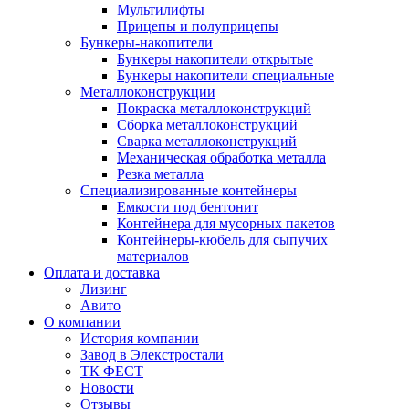
Мультилифты
Прицепы и полуприцепы
Бункеры-накопители
Бункеры накопители открытые
Бункеры накопители специальные
Металлоконструкции
Покраска металлоконструкций
Сборка металлоконструкций
Сварка металлоконструкций
Механическая обработка металла
Резка металла
Специализированные контейнеры
Емкости под бентонит
Контейнера для мусорных пакетов
Контейнеры-кюбель для сыпучих
материалов
Оплата и доставка
Лизинг
Авито
О компании
История компании
Завод в Элекстростали
ТК ФЕСТ
Новости
Отзывы