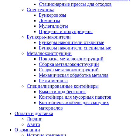
Стационарные прессы для отходов
Спецтехника
Бункеровозы
Ломовозы
Мультилифты
Прицепы и полуприцепы
Бункеры-накопители
Бункеры накопители открытые
Бункеры накопители специальные
Металлоконструкции
Покраска металлоконструкций
Сборка металлоконструкций
Сварка металлоконструкций
Механическая обработка металла
Резка металла
Специализированные контейнеры
Емкости под бентонит
Контейнера для мусорных пакетов
Контейнеры-кюбель для сыпучих
материалов
Оплата и доставка
Лизинг
Авито
О компании
История компании