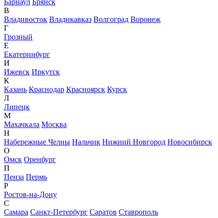
Барнаул
Брянск
В
Владивосток
Владикавказ
Волгоград
Воронеж
Г
Грозный
Е
Екатеринбург
И
Ижевск
Иркутск
К
Казань
Краснодар
Красноярск
Курск
Л
Липецк
М
Махачкала
Москва
Н
Набережные Челны
Нальчик
Нижний Новгород
Новосибирск
О
Омск
Оренбург
П
Пенза
Пермь
Р
Ростов-на-Дону
С
Самара
Санкт-Петербург
Саратов
Ставрополь