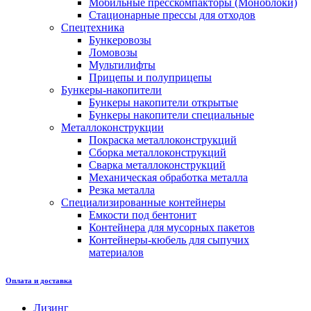
Мобильные пресскомпакторы (Моноблоки)
Стационарные прессы для отходов
Спецтехника
Бункеровозы
Ломовозы
Мультилифты
Прицепы и полуприцепы
Бункеры-накопители
Бункеры накопители открытые
Бункеры накопители специальные
Металлоконструкции
Покраска металлоконструкций
Сборка металлоконструкций
Сварка металлоконструкций
Механическая обработка металла
Резка металла
Специализированные контейнеры
Емкости под бентонит
Контейнера для мусорных пакетов
Контейнеры-кюбель для сыпучих
материалов
Оплата и доставка
Лизинг