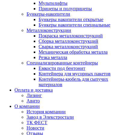
Мультилифты
Прицепы и полуприцепы
Бункеры-накопители
Бункеры накопители открытые
Бункеры накопители специальные
Металлоконструкции
Покраска металлоконструкций
Сборка металлоконструкций
Сварка металлоконструкций
Механическая обработка металла
Резка металла
Специализированные контейнеры
Емкости под бентонит
Контейнера для мусорных пакетов
Контейнеры-кюбель для сыпучих
материалов
Оплата и доставка
Лизинг
Авито
О компании
История компании
Завод в Элекстростали
ТК ФЕСТ
Новости
Отзывы