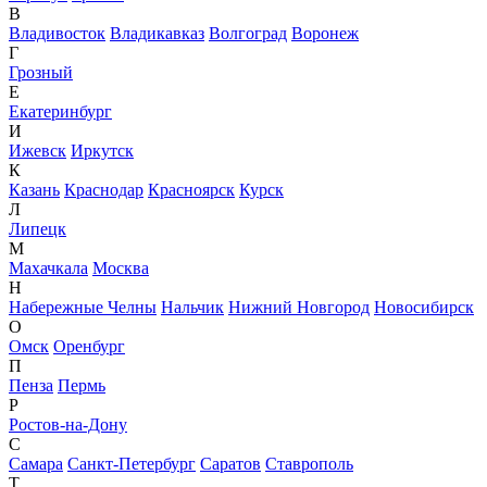
В
Владивосток
Владикавказ
Волгоград
Воронеж
Г
Грозный
Е
Екатеринбург
И
Ижевск
Иркутск
К
Казань
Краснодар
Красноярск
Курск
Л
Липецк
М
Махачкала
Москва
Н
Набережные Челны
Нальчик
Нижний Новгород
Новосибирск
О
Омск
Оренбург
П
Пенза
Пермь
Р
Ростов-на-Дону
С
Самара
Санкт-Петербург
Саратов
Ставрополь
Т