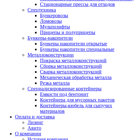
Стационарные прессы для отходов
Спецтехника
Бункеровозы
Ломовозы
Мультилифты
Прицепы и полуприцепы
Бункеры-накопители
Бункеры накопители открытые
Бункеры накопители специальные
Металлоконструкции
Покраска металлоконструкций
Сборка металлоконструкций
Сварка металлоконструкций
Механическая обработка металла
Резка металла
Специализированные контейнеры
Емкости под бентонит
Контейнера для мусорных пакетов
Контейнеры-кюбель для сыпучих
материалов
Оплата и доставка
Лизинг
Авито
О компании
История компании