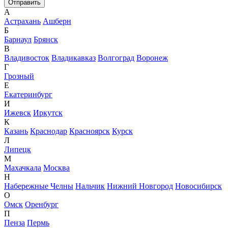
А
Астрахань
Ашберн
Б
Барнаул
Брянск
В
Владивосток
Владикавказ
Волгоград
Воронеж
Г
Грозный
Е
Екатеринбург
И
Ижевск
Иркутск
К
Казань
Краснодар
Красноярск
Курск
Л
Липецк
М
Махачкала
Москва
Н
Набережные Челны
Нальчик
Нижний Новгород
Новосибирск
О
Омск
Оренбург
П
Пенза
Пермь