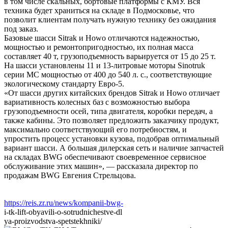
в том числе скальных, бортовые платформы с КМУ. Вся
техника будет храниться на складе в Подмосковье, что
позволит клиентам получать нужную технику без ожидания
под заказ.
Базовые шасси Sitrak и Howo отличаются надежностью,
мощностью и ремонтопригодностью, их полная масса
составляет 40 т, грузоподъемность варьируется от 15 до 25 т.
На шасси установлены 11 и 13-литровые моторы Sinotruk
серии MC мощностью от 400 до 540 л. с., соответствующие
экологическому стандарту Евро-5.
«От шасси других китайских брендов Sitrak и Howo отличает
вариативность колесных баз с возможностью выбора
грузоподъемности осей, типа двигателя, коробки передач, а
также кабины. Это позволяет предложить заказчику продукт,
максимально соответствующий его потребностям, и
упростить процесс установки кузова, подобрав оптимальный
вариант шасси. А большая дилерская сеть и наличие запчастей
на складах BWG обеспечивают своевременное сервисное
обслуживание этих машин», — рассказала директор по
продажам BWG Евгения Стрельцова.
https://reis.zr.ru/news/kompanii-bwg-
i-tk-lift-obyavili-o-sotrudnichestve-dl
ya-proizvodstva-spetstekhniki/