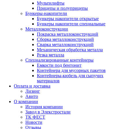
Мультилифты
Прицепы и полуприцепы
Бункеры-накопители
Бункеры накопители открытые
Бункеры накопители специальные
Металлоконструкции
Покраска металлоконструкций
Сборка металлоконструкций
Сварка металлоконструкций
Механическая обработка металла
Резка металла
Специализированные контейнеры
Емкости под бентонит
Контейнера для мусорных пакетов
Контейнеры-кюбель для сыпучих
материалов
Оплата и доставка
Лизинг
Авито
О компании
История компании
Завод в Элекстростали
ТК ФЕСТ
Новости
Отзывы