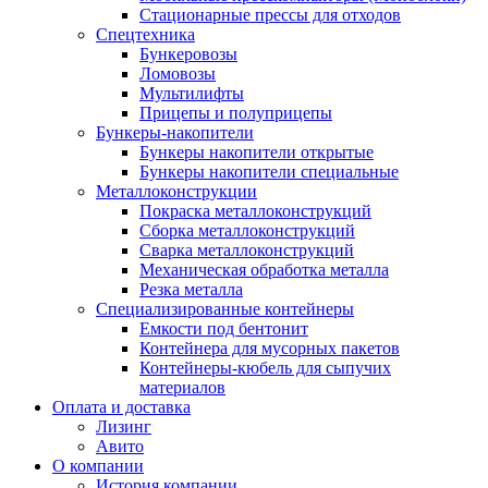
Стационарные прессы для отходов
Спецтехника
Бункеровозы
Ломовозы
Мультилифты
Прицепы и полуприцепы
Бункеры-накопители
Бункеры накопители открытые
Бункеры накопители специальные
Металлоконструкции
Покраска металлоконструкций
Сборка металлоконструкций
Сварка металлоконструкций
Механическая обработка металла
Резка металла
Специализированные контейнеры
Емкости под бентонит
Контейнера для мусорных пакетов
Контейнеры-кюбель для сыпучих
материалов
Оплата и доставка
Лизинг
Авито
О компании
История компании