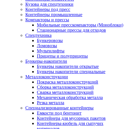
Кузова для спецтехники
Контейнеры под пресс
Контейнеры промышленные
Компакторы и прессы
Мобильные пресскомпакторы (Моноблоки)
Стационарные прессы для отходов
Спецтехника
Бункеровозы
Ломовозы
Мультилифты
Прицепы и полуприцепы
Бункеры-накопители
Бункеры накопители открытые
Бункеры накопители специальные
Металлоконструкции
Покраска металлоконструкций
Сборка металлоконструкций
Сварка металлоконструкций
Механическая обработка металла
Резка металла
Специализированные контейнеры
Емкости под бентонит
Контейнера для мусорных пакетов
Контейнеры-кюбель для сыпучих
материалов