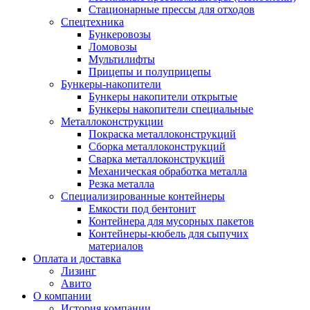
Стационарные прессы для отходов
Спецтехника
Бункеровозы
Ломовозы
Мультилифты
Прицепы и полуприцепы
Бункеры-накопители
Бункеры накопители открытые
Бункеры накопители специальные
Металлоконструкции
Покраска металлоконструкций
Сборка металлоконструкций
Сварка металлоконструкций
Механическая обработка металла
Резка металла
Специализированные контейнеры
Емкости под бентонит
Контейнера для мусорных пакетов
Контейнеры-кюбель для сыпучих
материалов
Оплата и доставка
Лизинг
Авито
О компании
История компании