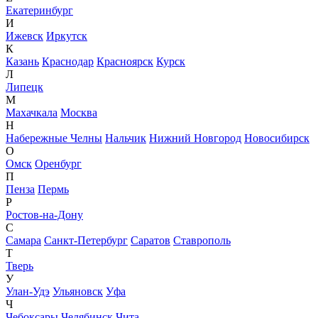
Екатеринбург
И
Ижевск
Иркутск
К
Казань
Краснодар
Красноярск
Курск
Л
Липецк
М
Махачкала
Москва
Н
Набережные Челны
Нальчик
Нижний Новгород
Новосибирск
О
Омск
Оренбург
П
Пенза
Пермь
Р
Ростов-на-Дону
С
Самара
Санкт-Петербург
Саратов
Ставрополь
Т
Тверь
У
Улан-Удэ
Ульяновск
Уфа
Ч
Чебоксары
Челябинск
Чита