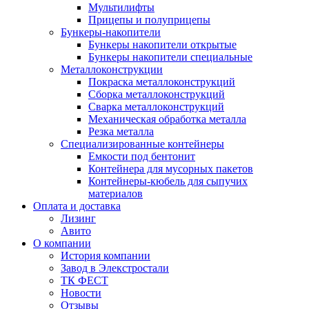
Мультилифты
Прицепы и полуприцепы
Бункеры-накопители
Бункеры накопители открытые
Бункеры накопители специальные
Металлоконструкции
Покраска металлоконструкций
Сборка металлоконструкций
Сварка металлоконструкций
Механическая обработка металла
Резка металла
Специализированные контейнеры
Емкости под бентонит
Контейнера для мусорных пакетов
Контейнеры-кюбель для сыпучих
материалов
Оплата и доставка
Лизинг
Авито
О компании
История компании
Завод в Элекстростали
ТК ФЕСТ
Новости
Отзывы