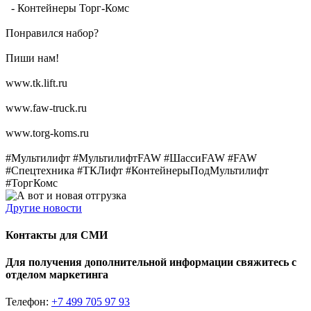
- Контейнеры Торг-Комс
Понравился набор?
Пиши нам!
www.tk.lift.ru
www.faw-truck.ru
www.torg-koms.ru
#Мультилифт #МультилифтFAW #ШассиFAW #FAW
#Спецтехника #ТКЛифт #КонтейнерыПодМультилифт
#ТоргКомс
Другие новости
Контакты для СМИ
Для получения дополнительной информации свяжитесь с
отделом маркетинга
Телефон:
+7 499 705 97 93